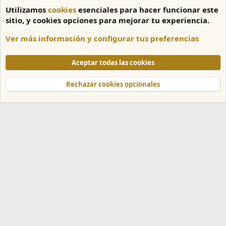
Utilizamos
cookies
esenciales para hacer funcionar este
sitio, y cookies opciones para mejorar tu experiencia.
Ver más información y configurar tus preferencias
Ayuda
Aceptar todas las cookies
Cookies
Español
Rechazar cookies opcionales
Contáctanos
Términos y reglas
Política de privacidad
Ayuda
Inicio
R
S
S