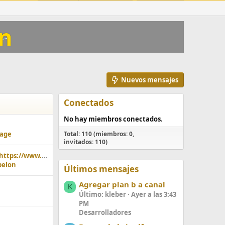
on
Nuevos mensajes
Conectados
No hay miembros conectados.
tage
Total: 110 (miembros: 0,
invitados: 110)
Links de películas https://www.streamex.net/ https://streamxtv.tech/ https://streamex.sh/
pelon
Últimos mensajes
Agregar plan b a canal
K
Último: kleber
Ayer a las 3:43
PM
Desarrolladores