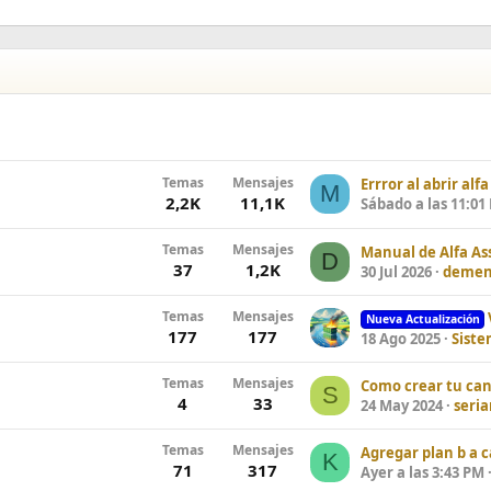
Temas
Mensajes
Errror al abrir alfa
M
2,2K
11,1K
Sábado a las 11:01
Temas
Mensajes
D
37
1,2K
30 Jul 2026
demen
Temas
Mensajes
Nueva Actualización
177
177
18 Ago 2025
Sist
Temas
Mensajes
S
4
33
24 May 2024
seri
Temas
Mensajes
Agregar plan b a 
K
71
317
Ayer a las 3:43 PM