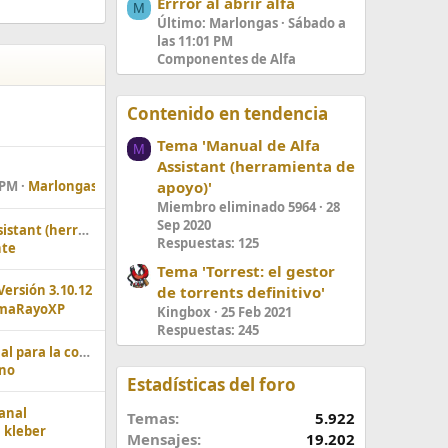
Errror al abrir alfa
M
Último: Marlongas
Sábado a
las 11:01 PM
Componentes de Alfa
Contenido en tendencia
Tema 'Manual de Alfa
M
Assistant (herramienta de
apoyo)'
 PM
Marlongas
Miembro eliminado 5964
28
Sep 2020
Manual de Alfa Assistant (herramienta de apoyo)
Respuestas: 125
te
Tema 'Torrest: el gestor
Versión 3.10.12
de torrents definitivo'
emaRayoXP
Kingbox
25 Feb 2021
Respuestas: 245
Como crear tu canal para la comunidad!
ano
Estadísticas del foro
canal
Temas
5.922
kleber
Mensajes
19.202