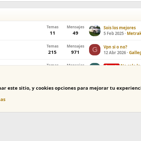
Temas
Mensajes
Sois los mejores
11
49
5 Feb 2025
Metrak
Temas
Mensajes
Vpn si o no?
G
215
971
12 Abr 2026
Galle
Temas
Mensajes
No sale la
Cerrado
D
168
490
16 Jul 2026
D4vidj
ar este sitio, y cookies opciones para mejorar tu experienc
ias
Contáctanos
Términ