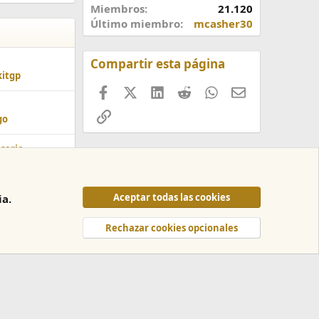
Miembros
21.120
Último miembro
mcasher30
Compartir esta página
itgp
Facebook
X (Twitter)
LinkedIn
Reddit
WhatsApp
Correo
Enlace
go
 serie
mnzz_
Aceptar todas las cookies
ia.
Rechazar cookies opcionales
os y reglas
Política de privacidad
Ayuda
Inicio
R
S
S