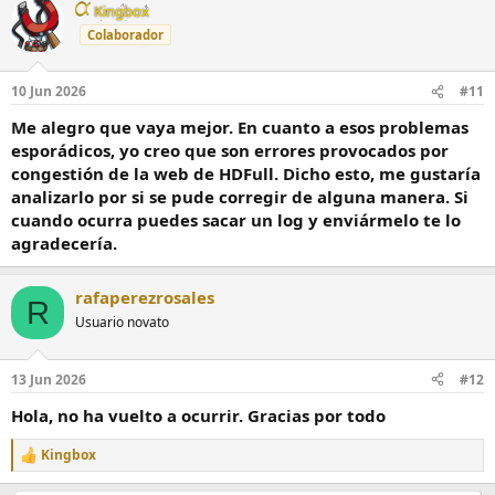
Kingbox
Colaborador
10 Jun 2026
#11
Me alegro que vaya mejor. En cuanto a esos problemas
esporádicos, yo creo que son errores provocados por
congestión de la web de HDFull. Dicho esto, me gustaría
analizarlo por si se pude corregir de alguna manera. Si
cuando ocurra puedes sacar un log y enviármelo te lo
agradecería.
rafaperezrosales
R
Usuario novato
13 Jun 2026
#12
Hola, no ha vuelto a ocurrir. Gracias por todo
Kingbox
R
e