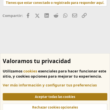
a
Tienes que estar conectado o registrado para responder aquí.
c
c
i
Facebook
X (Twitter)
LinkedIn
Reddit
WhatsApp
Correo
Enlace
Compartir:
o
n
e
s
:
Valoramos tu privacidad
Utilizamos
cookies
esenciales para hacer funcionar este
sitio, y cookies opciones para mejorar tu experiencia.
Ver más información y configurar tus preferencias
Canales
Aceptar todas las cookies
Cookies
Español
Rechazar cookies opcionales
Contáctanos
Términos y reglas
Política de privacidad