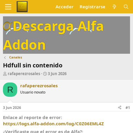
Acceder
Registrarse
Descarga Alfa
Addon
Canales
Hdfull sin contenido
A
F
rafaperezrosales
3 Jun 2026
u
e
t
c
rafaperezrosales
R
o
h
Usuario novato
r
a
d
e
3 Jun 2026
#1
i
n
Enlace al reporte de error
i
https://logs.alfa-addon.com/log/C0Z06EML4Z
c
¿Verificaste que el error es de Alfa?
i