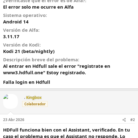
¿Verificaste que el error es de Alfa?
o
El error solo me ocurre en Alfa
Sistema operativo
Android 14
Versión de Alfa
3.11.17
Versión de Kodi
Kodi 21 (beta/nightly)
Descripción breve del problema
Al entrar en Hdfull sale el error "registrate en
www3.hdfull.one" Estoy registrado.
Falla login en Hdfull
Kingbox
Colaborador
23 Abr 2026
#2
HDFull funciona bien con el Assistant, verificado. En tu
caso el problema es que el Assistant no responde. Lo