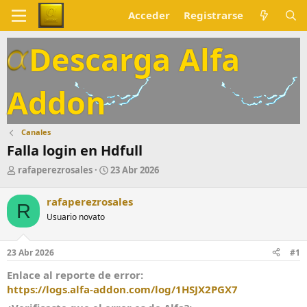
Acceder
Registrarse
Descarga Alfa
Addon
Canales
Falla login en Hdfull
A
F
rafaperezrosales
23 Abr 2026
u
e
t
c
rafaperezrosales
R
o
h
Usuario novato
r
a
d
e
23 Abr 2026
#1
i
n
Enlace al reporte de error
i
https://logs.alfa-addon.com/log/1HSJX2PGX7
c
i