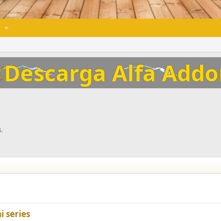
Descarga Alfa Add
.
i series