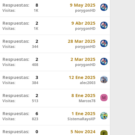
Respuestas
8
9 May 2025
Visitas
1K
porygonHD
Respuestas
2
9 Abr 2025
Visitas
1K
porygonHD
Respuestas
2
28 Mar 2025
Visitas
344
porygonHD
Respuestas
2
2 Mar 2025
Visitas
408
porygonHD
Respuestas
3
12 Ene 2025
Visitas
384
alec2003
R
Respuestas
2
8 Ene 2025
M
Visitas
513
Marcos78
Respuestas
6
1 Ene 2025
u
Visitas
823
SistemaRayoXP
Respuestas
0
5 Nov 2024
E