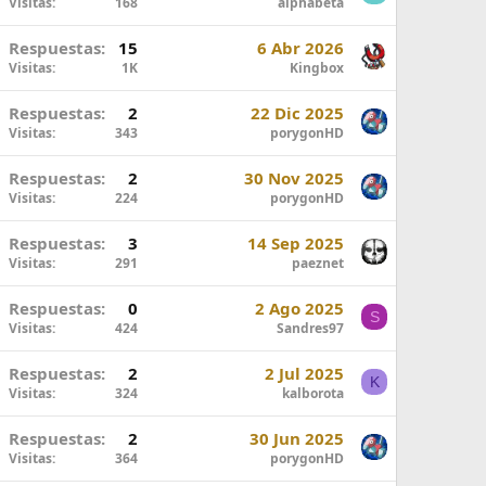
Visitas
168
alphabeta
Respuestas
15
6 Abr 2026
Visitas
1K
Kingbox
Respuestas
2
22 Dic 2025
Visitas
343
porygonHD
Respuestas
2
30 Nov 2025
Visitas
224
porygonHD
Respuestas
3
14 Sep 2025
Visitas
291
paeznet
Respuestas
0
2 Ago 2025
S
Visitas
424
Sandres97
Respuestas
2
2 Jul 2025
K
Visitas
324
kalborota
Respuestas
2
30 Jun 2025
Visitas
364
porygonHD