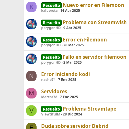
Nuevo error en Filemoon
Resuelto
K
kalborota
14 Abr 2025
Problema con Streamwish
Resuelto
porygonHD
9 Abr 2025
Error en Filemoon
Resuelto
porygonHD
28 Mar 2025
Fallo en servidor filemoon
Resuelto
porygonHD
2 Mar 2025
Error iniciando kodi
N
nacho74
7 Ene 2025
Servidores
M
Marcos78
7 Ene 2025
Problema Streamtape
Resuelto
V
ViewtifulM
28 Dic 2024
Duda sobre servidor Debrid
E