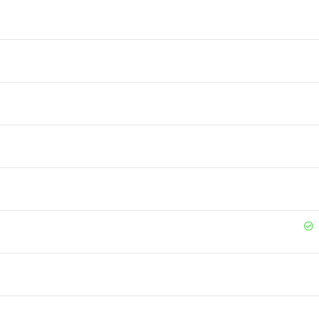
e
s
e
l
t