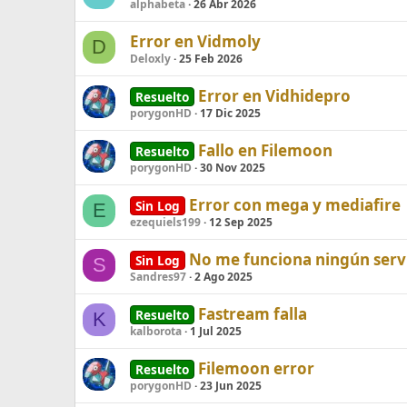
alphabeta
26 Abr 2026
Error en Vidmoly
D
Deloxly
25 Feb 2026
Error en Vidhidepro
Resuelto
porygonHD
17 Dic 2025
Fallo en Filemoon
Resuelto
porygonHD
30 Nov 2025
Error con mega y mediafire
Sin Log
E
ezequiels199
12 Sep 2025
No me funciona ningún serv
Sin Log
S
Sandres97
2 Ago 2025
Fastream falla
Resuelto
K
kalborota
1 Jul 2025
Filemoon error
Resuelto
porygonHD
23 Jun 2025