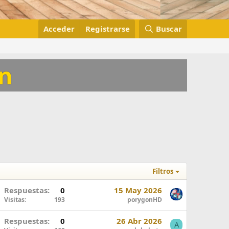
Acceder
Registrarse
Buscar
on
Filtros
Respuestas
0
15 May 2026
Visitas
193
porygonHD
Respuestas
0
26 Abr 2026
A