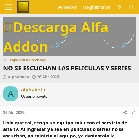
Acceder
Registrarse
Descarga Alfa
Addon
Papelera de reciclaje
NO SE ESCUCHAN LAS PELICULAS Y SERIES
A
F
alphabeta
26 Abr 2026
u
e
t
c
alphabeta
A
o
h
Usuario novato
r
a
d
e
26 Abr 2026
#1
i
n
Hola que tal, tengo un equipo roku con el servicio de
i
alfa tv. Al ingresar ya sea en peliculas o series no se
c
escuchan, ya reinicie el equipo, ya desinstale la
i