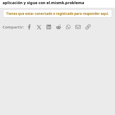
aplicación y sigue con el.mismk.problema
o
Tienes que estar conectado o registrado para responder aquí.
Facebook
X (Twitter)
LinkedIn
Reddit
WhatsApp
Correo
Enlace
Compartir: