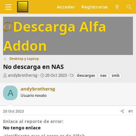
Acceder
Registrarse
Descarga Alfa
Addon
Desktop y Laptop
No descarga en NAS
A
F
E
andybrothersg
20 Oct 2023
descargas
nas
smb
u
e
t
t
c
i
andybrothersg
A
o
h
q
Usuario novato
r
a
u
d
e
e
t
20 Oct 2023
#1
i
a
n
s
Enlace al reporte de error
i
No tengo enlace
c
i
¿Verificaste que el error es de Alfa?