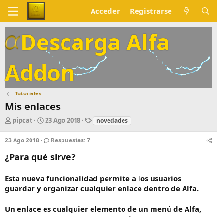
Acceder
Registrarse
Descarga Alfa
Addon
Tutoriales
Mis enlaces
A
F
E
pipcat
23 Ago 2018
novedades
u
e
t
t
c
i
23 Ago 2018
Respuestas: 7
o
h
q
r
a
u
¿Para qué sirve?
d
e
e
t
Esta nueva funcionalidad permite a los usuarios
i
a
guardar y organizar cualquier enlace dentro de Alfa.
n
s
i
c
Un enlace es cualquier elemento de un menú de Alfa,
i