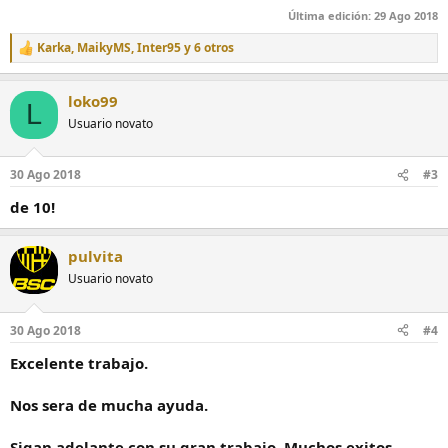
Última edición:
29 Ago 2018
Karka
,
MaikyMS
,
Inter95
y 6 otros
R
e
a
loko99
c
L
c
Usuario novato
i
o
n
30 Ago 2018
#3
e
s
de 10!
:
pulvita
Usuario novato
30 Ago 2018
#4
Excelente trabajo.
Nos sera de mucha ayuda.
Sigan adelante con su gran trabajo. Muchos exitos