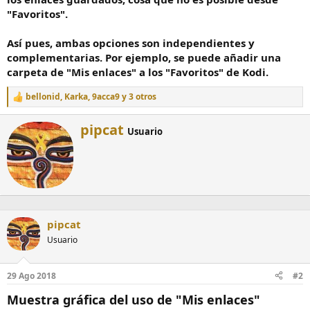
"Favoritos".
Así pues, ambas opciones son independientes y
complementarias. Por ejemplo, se puede añadir una
carpeta de "Mis enlaces" a los "Favoritos" de Kodi.
bellonid
,
Karka
,
9acca9
y 3 otros
R
e
a
W
pipcat
Usuario
c
r
c
i
i
t
o
t
n
e
e
n
s
:
b
pipcat
y
Usuario
29 Ago 2018
#2
Muestra gráfica del uso de "Mis enlaces"