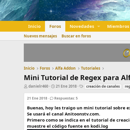
Inicio
Foros
Novedades
Miembros
Nuevos mensajes
Buscar en foros
Inicio
Foros
Alfa Addon
Tutoriales
Mini Tutorial de Regex para Al
A
F
E
danielr460
21 Ene 2018
creación de canales
re
u
e
t
t
c
i
21 Ene 2018
Respuestas: 5
o
h
q
r
a
u
Buenas, hoy les traigo un mini tutorial sobre e
d
e
Se usará el canal Anitoonstv.com.
e
t
Primero como se indica en el tutorial de creac
i
a
muestre el código fuente en kodi.log
n
s