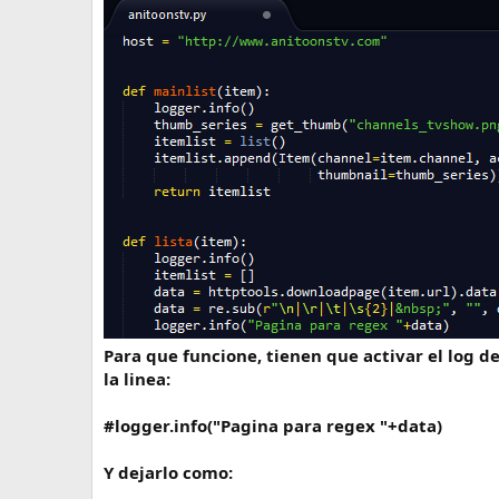
i
c
i
o
Para que funcione, tienen que activar el log de
la linea:
#logger.info("Pagina para regex "+data)
Y dejarlo como: