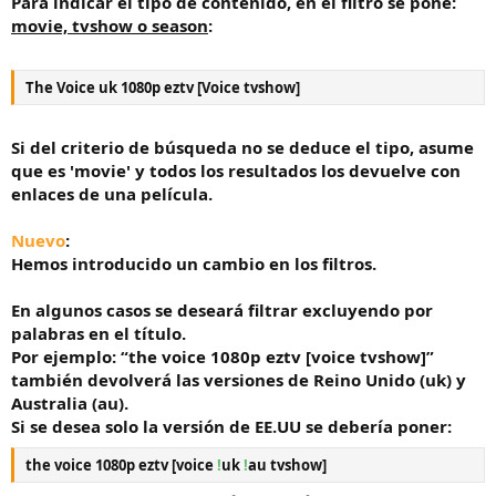
Para indicar el tipo de contenido, en el filtro se pone:
movie, tvshow o season
:
The Voice uk 1080p eztv [Voice tvshow]
Si del criterio de búsqueda no se deduce el tipo, asume
que es 'movie' y todos los resultados los devuelve con
enlaces de una película.
Nuevo
:
Hemos introducido un cambio en los filtros.
En algunos casos se deseará filtrar excluyendo por
palabras en el título.
Por ejemplo: “the voice 1080p eztv [voice tvshow]”
también devolverá las versiones de Reino Unido (uk) y
Australia (au).
Si se desea solo la versión de EE.UU se debería poner:
the voice 1080p eztv [voice
!
uk
!
au tvshow]