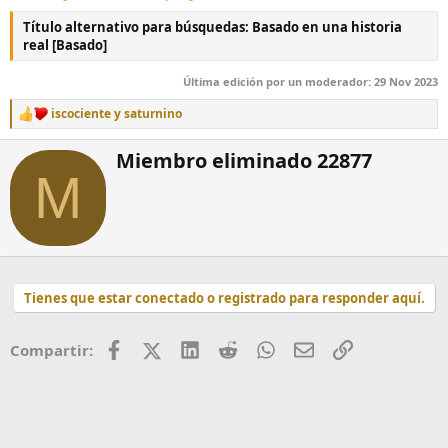
Título alternativo para búsquedas:
Basado en una historia
real [Basado]
Última edición por un moderador:
29 Nov 2023
iscociente
y
saturnino
R
e
a
W
Miembro eliminado 22877
c
r
M
c
i
i
t
o
t
n
e
e
n
s
:
b
Tienes que estar conectado o registrado para responder aquí.
y
Facebook
X (Twitter)
LinkedIn
Reddit
WhatsApp
Correo
Enlace
Compartir: