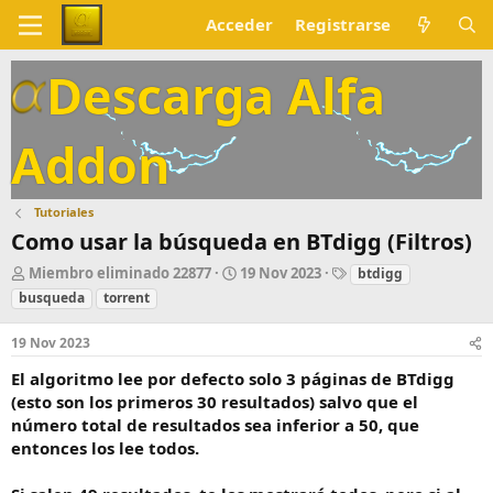
Acceder
Registrarse
Descarga Alfa
Addon
Tutoriales
Como usar la búsqueda en BTdigg (Filtros)
A
F
E
Miembro eliminado 22877
19 Nov 2023
btdigg
u
e
t
busqueda
torrent
t
c
i
o
h
q
19 Nov 2023
r
a
u
d
e
El algoritmo lee por defecto solo 3 páginas de BTdigg
e
t
(esto son los primeros 30 resultados) salvo que el
i
a
número total de resultados sea inferior a 50, que
n
s
entonces los lee todos.
i
c
i