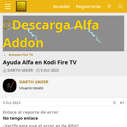
Acceder
Registrarse
Descarga Alfa
Addon
Amazon Fire TV
Ayuda Alfa en Kodi Fire TV
A
F
DARTH VADER
5 Oct 2023
u
e
t
c
DARTH VADER
o
h
Usuario novato
r
a
d
e
5 Oct 2023
#1
i
n
Enlace al reporte de error
i
No tengo enlace
c
¿Verificaste que el error es de Alfa?
i