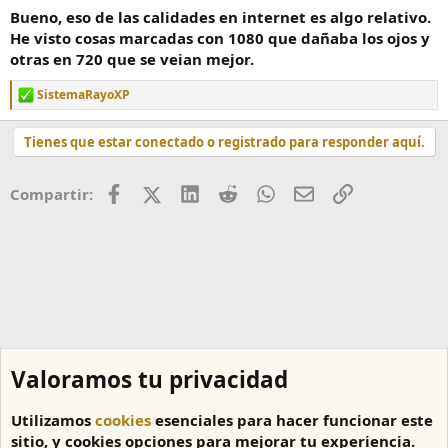
Bueno, eso de las calidades en internet es algo relativo.
He visto cosas marcadas con 1080 que dañaba los ojos y
otras en 720 que se veian mejor.
SistemaRayoXP
R
e
a
Tienes que estar conectado o registrado para responder aquí.
c
c
i
Facebook
X (Twitter)
LinkedIn
Reddit
WhatsApp
Correo
Enlace
Compartir:
o
n
e
s
:
Valoramos tu privacidad
Utilizamos
cookies
esenciales para hacer funcionar este
sitio, y cookies opciones para mejorar tu experiencia.