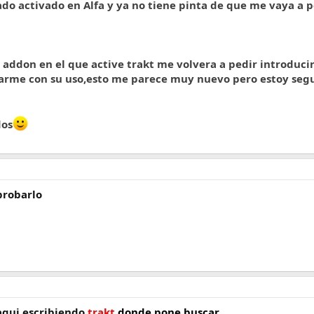
do activado en Alfa y ya no tiene pinta de que me vaya a p
addon en el que active trakt me volvera a pedir introduci
arme con su uso,esto me parece muy nuevo pero estoy seg
dos
 probarlo
 aqui escribiendo
trakt
donde pone buscar