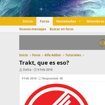
Inicio
Foros
Novedades
Miembros
Nuevos mensajes
Buscar en foros
Inicio
Foros
Alfa Addon
Tutoriales
Trakt, que es eso?
A
F
Delta
9 Feb 2018
u
e
t
c
9 Feb 2018
Respuestas: 48
o
h
r
a
d
e
i
n