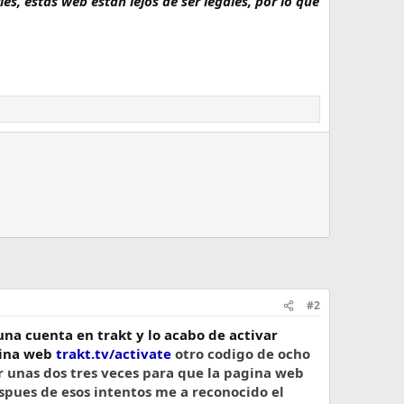
es, estas web estan lejos de ser legales, por lo que
#2
na cuenta en trakt y lo acabo de activar
agina web
trakt.tv/activate
otro codigo de ocho
ir unas dos tres veces para que la pagina web
spues de esos intentos me a reconocido el