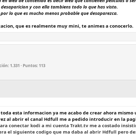
 en web de contenido es decir web que contienen peliculas o seri
desaparicion y con ella tambiens todo lo que has visto.
al por lo que es mucho menos probable que desaparezca.
icacion, que es realmente muy mini, te animes a conocerlo.
ción
1.331
Puntos
113
y toda esta informacion ya me acabo de crear ahora mismo u
ez al abrir el canal Hdfull me a pedido introducir en la p
para
conectar kodi a mi cuenta Trakt.tv me a costado insist
era el siguiente codigo que ma daba al abrir Hdfull pero de