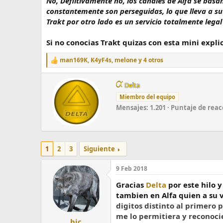
No, Defiitivamente no, los canales de Alfa se basan
constantemente son perseguidas, lo que lleva a su 
Trakt por otro lado es un servicio totalmente leg
Si no conocias Trakt quizas con esta mini expl
man169K
,
K4yF4s
,
melone
y 4 otros
R
e
a
W
Delta
c
r
c
Miembro del equipo
i
i
Mensajes
1.201
Puntaje de reac
t
o
t
n
e
e
n
s
:
b
1
2
3
Siguiente
y
9 Feb 2018
Gracias
Delta
por este hilo 
tambien en Alfa quien a su v
digitos distinto al primero 
me lo permitiera y reconoci
bic