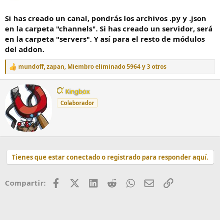
Si has creado un
canal
, pondrás los archivos .py y .json
en la carpeta "channels". Si has creado un
servidor
, será
en la carpeta "servers". Y así para el resto de módulos
del addon.
mundoff
,
zapan
,
Miembro eliminado 5964
y 3 otros
R
e
a
W
Kingbox
c
r
c
Colaborador
i
i
t
o
t
n
e
e
n
s
:
b
Tienes que estar conectado o registrado para responder aquí.
y
Facebook
X (Twitter)
LinkedIn
Reddit
WhatsApp
Correo
Enlace
Compartir: