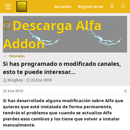
Acceder
Registrarse
Descarga Alfa
Addon
Tutoriales
Si has programado o modificado canales,
esto te puede interesar...
A
F
Kingbox
22 Ene 2019
u
e
t
c
22 Ene 2019
o
h
Si has desarrollado alguna modificación sobre Alfa que
r
a
d
quieres que esté instalada de forma permanente,
e
tendrás el problema que cuando se actualiza Alfa
i
pierdes esos cambios y los tiene que volver a instalar
n
manualmente.
i