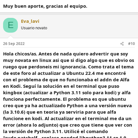
s
Muy buen aporte, gracias al equipo.
:
Eva_lavi
E
Usuario novato
26 Sep 2022
#10
Hola chicos/as. Antes de nada quiero advertir que soy
muy novata en linux asi que si digo algo que es obvio os
ruego que perdoneis mi ignorancia. Como trata el tema
de este foro al actualizar a Ubuntu 22.4 me encontré
con el problema de que no funcionaba el addn de Alfa
en Kodi. Seguí la solución en el terminal que puso
kingbox (actualizar a Python 3.11 solo para kodi) y alfa
funciona perfectamente. El problema es que ubuntu
creo que ya ha actualizado Python a una versión nueva
(la 3.10.6) que en teoria ya serviria para que alfa
funcione en kodi. Al actualizar en el terminal me da un
error (ahora lo adjunto) que creo que tiene que ver con
la versión de Python 3.11. Utilicé el comando
"sudo patchelf --replace-needed libpython3.11.so.1.0