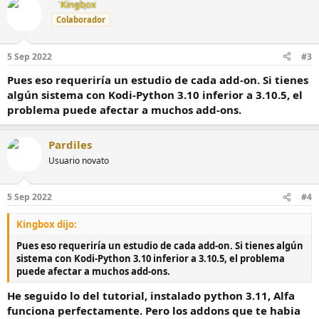
Kingbox
c
c
Colaborador
i
o
n
5 Sep 2022
#3
e
s
Pues eso requeriría un estudio de cada add-on. Si tienes
:
algún sistema con Kodi-Python 3.10 inferior a 3.10.5, el
problema puede afectar a muchos add-ons.
Pardiles
Usuario novato
5 Sep 2022
#4
Kingbox dijo:
Pues eso requeriría un estudio de cada add-on. Si tienes algún
sistema con Kodi-Python 3.10 inferior a 3.10.5, el problema
puede afectar a muchos add-ons.
He seguido lo del tutorial, instalado python 3.11, Alfa
funciona perfectamente. Pero los addons que te habia