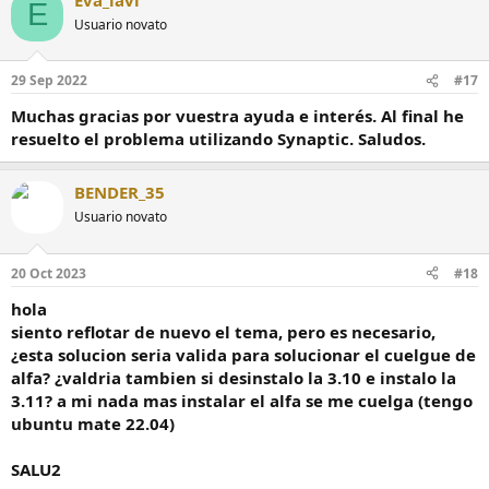
sudo apt-get update && sudo apt-get upgrade
E
espero que con esto se eliminen los paquetes rotos, luego
Usuario novato
podras usar python 3.10 ó 3.8 segun el tutorial
29 Sep 2022
#17
Espero haber ayudado.
Un saludo
Muchas gracias por vuestra ayuda e interés. Al final he
resuelto el problema utilizando Synaptic. Saludos.
BENDER_35
Usuario novato
20 Oct 2023
#18
hola
siento reflotar de nuevo el tema, pero es necesario,
¿esta solucion seria valida para solucionar el cuelgue de
alfa? ¿valdria tambien si desinstalo la 3.10 e instalo la
3.11? a mi nada mas instalar el alfa se me cuelga (tengo
ubuntu mate 22.04)
SALU2