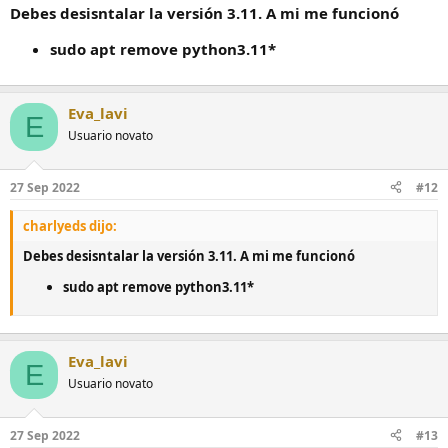
(ahora lo adjunto) que creo que tiene que ver con la versión
Debes desisntalar la versión 3.11. A mi me funcionó
de Python 3.11. Utilicé el comando
"sudo patchelf --replace-needed libpython3.11.so.1.0
sudo apt remove python3.11*
libpython3.10.so.1.0 /usr/lib/x86_64-linux-gnu/kodi/kodi.bin",
como aconsejaba kingbox pero me sigue dando error.
Ver el
archivo adjunto 2492
Eva_lavi
E
Usuario novato
27 Sep 2022
#12
charlyeds dijo:
Debes desisntalar la versión 3.11. A mi me funcionó
sudo apt remove python3.11*
Eva_lavi
E
Usuario novato
27 Sep 2022
#13