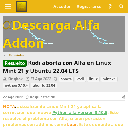
Acceder
Registrarse
Descarga Alfa
Addon
Tutoriales
Kodi aborta con Alfa en Linux
Resuelto
Mint 21 y Ubuntu 22.04 LTS
A
F
E
Kingbox
27 Ago 2022
aborta
kodi
linux
mint 21
u
e
t
python 3.10.4
ubuntu 22.04
t
c
i
o
h
q
27 Ago 2022
Respuestas: 18
r
a
u
d
e
NOTA
:
actualizando Linux Mint 21 ya aplica la
e
t
corrección que mueve
Python a la versión 3.10.6
. Esto
i
a
resuelve el problema con Alfa, si bien persisten
n
s
problemas con add-ons como
Luar
. Esto es debido a que
i