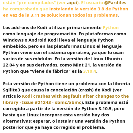
están "pre-compilados" (ver
c
aquí
). El usuario
@Pardiles
i
ha comprobado que
instalando la versión 3.8 de Python
o
en vez de la 3.11 se solucionan todos los problemas
.
Los add-ons de Kodi utilizan primariamente
Python
como lenguaje de programación. En plataformas como
Windows o Android Kodi lleva el lenguaje Python
embebido, pero en las plataformas Linux el lenguaje
Python viene con el sistema operativo, ya que lo usan
varios de sus módulos. En la versión de Linux Ubuntu
22.04 y en sus derivados, como Mint 21, la versión de
Python que "viene de fábrica" es la
3.10.4
.
Esta versión de Python tiene un problema con la librería
Sqllite3 que causa la cancelación (crash) de Kodi (ver
artículo
Kodi crashes with segfault after changes to the
library · Issue #21243 · xbmc/xbmc
). Este problema está
corregido a partir de la versión de Python 3.10.5, pero
hasta que Linux incorpore esta versión hay dos
alternativas: esperar, o instalar una versión de Python
posterior que ya haya corregido el problema.