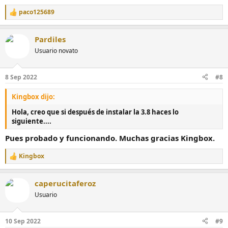
paco125689
R
e
a
Pardiles
c
c
Usuario novato
i
o
n
8 Sep 2022
#8
e
s
Kingbox dijo:
:
Hola, creo que si después de instalar la 3.8 haces lo
siguiente....
Pues probado y funcionando. Muchas gracias Kingbox.
Kingbox
R
e
a
caperucitaferoz
c
c
Usuario
i
o
n
10 Sep 2022
#9
e