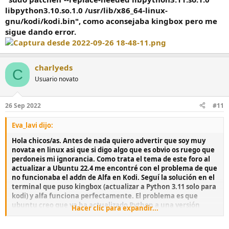
libpython3.10.so.1.0 /usr/lib/x86_64-linux-
gnu/kodi/kodi.bin", como aconsejaba kingbox pero me
sigue dando error.
charlyeds
C
Usuario novato
26 Sep 2022
#11
Eva_lavi dijo:
Hola chicos/as. Antes de nada quiero advertir que soy muy
novata en linux asi que si digo algo que es obvio os ruego que
perdoneis mi ignorancia. Como trata el tema de este foro al
actualizar a Ubuntu 22.4 me encontré con el problema de que
no funcionaba el addn de Alfa en Kodi. Seguí la solución en el
terminal que puso kingbox (actualizar a Python 3.11 solo para
kodi) y alfa funciona perfectamente. El problema es que
ubuntu creo que ya ha actualizado Python a una versión
Hacer clic para expandir...
nueva (la 3.10.6) que en teoria ya serviria para que alfa
funcione en kodi. Al actualizar en el terminal me da un error