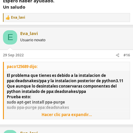
Espero haber ayudado.
Un saludo
Eva_lavi
R
e
a
Eva_lavi
c
E
c
Usuario novato
i
o
n
29 Sep 2022
#16
e
s
paco125689 dijo:
:
El problema que tienes es debido a la instalacion de
ppa:deadsnakes/ppa y la instalacion posterior de python3.11
Que aunque lo desinstales conservaras componentes del
python instalado de ppa:deadsnakes/ppa
Prueba esto:
sudo apt-get install ppa-purge
sudo ppa-purge ppa:deadsnakes
Hacer clic para expandir...
Con esto se eliminan los rescoldos del python 3.11 que se
instalo desde ppa:deadsnakes/ppa
Eva_lavi