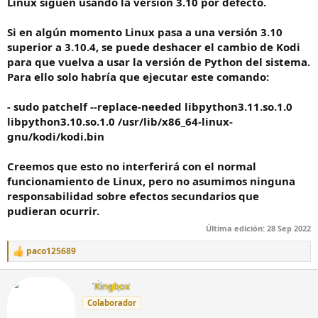
Linux siguen usando la versión 3.10 por defecto.
Si en algún momento Linux pasa a una versión 3.10
superior a 3.10.4, se puede deshacer el cambio de Kodi
para que vuelva a usar la versión de Python del sistema.
Para ello solo habría que ejecutar este comando:
- sudo patchelf --replace-needed libpython3.11.so.1.0
libpython3.10.so.1.0 /usr/lib/x86_64-linux-
gnu/kodi/kodi.bin
Creemos que esto no interferirá con el normal
funcionamiento de Linux, pero no asumimos ninguna
responsabilidad sobre efectos secundarios que
pudieran ocurrir.
Última edición:
28 Sep 2022
paco125689
R
e
a
W
Kingbox
c
r
c
Colaborador
i
i