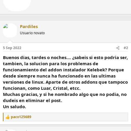
t
o
t
n
e
e
n
s
:
b
Pardiles
y
Usuario novato
5 Sep 2022
#2
Buenos dias, tardes o noches.... ¿sabeis si esto podria ser,
tambien, la solucion para los problemas de
funcionamiento del addon instalador Kelebek? Porque
desde siempre nunca ha funcionado en las ultimas
versiones de linux. Aparte de otros addons que tampoco
funcionan, como Luar, Cristal, etcc.
Muchas gracias, y si he nombrado algo que no podia, no
dudeis en eliminar el post.
Un saludo.
paco125689
R
e
a