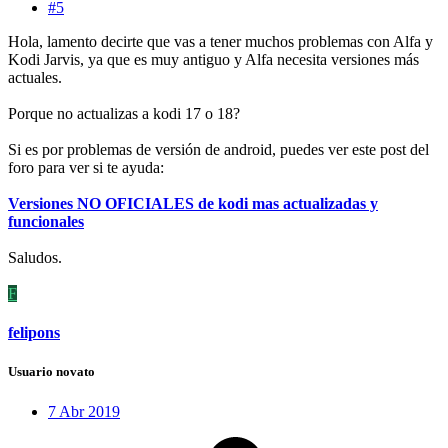
#5
Hola, lamento decirte que vas a tener muchos problemas con Alfa y
Kodi Jarvis, ya que es muy antiguo y Alfa necesita versiones más
actuales.
Porque no actualizas a kodi 17 o 18?
Si es por problemas de versión de android, puedes ver este post del
foro para ver si te ayuda:
Versiones NO OFICIALES de kodi mas actualizadas y
funcionales
Saludos.
F
felipons
Usuario novato
7 Abr 2019