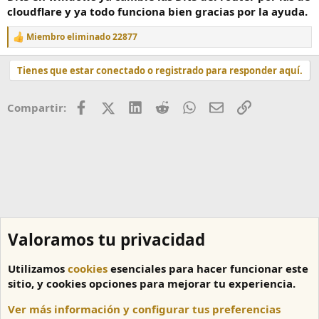
cloudflare y ya todo funciona bien gracias por la ayuda.
Miembro eliminado 22877
R
e
a
Tienes que estar conectado o registrado para responder aquí.
c
c
i
Facebook
X (Twitter)
LinkedIn
Reddit
WhatsApp
Correo
Enlace
Compartir:
o
n
e
s
:
Valoramos tu privacidad
Utilizamos
cookies
esenciales para hacer funcionar este
sitio, y cookies opciones para mejorar tu experiencia.
Ver más información y configurar tus preferencias