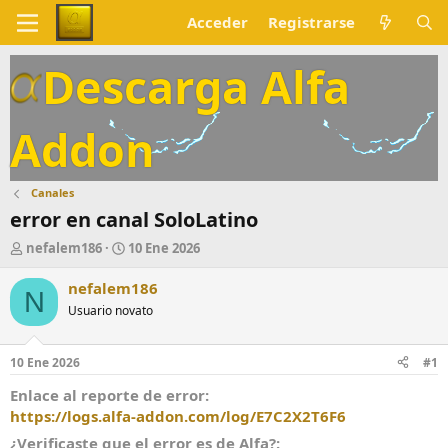
Acceder
Registrarse
Descarga Alfa
Addon
Canales
error en canal SoloLatino
A
F
nefalem186
10 Ene 2026
u
e
t
c
nefalem186
N
o
h
Usuario novato
r
a
d
e
10 Ene 2026
#1
i
n
Enlace al reporte de error
i
https://logs.alfa-addon.com/log/E7C2X2T6F6
c
¿Verificaste que el error es de Alfa?
i