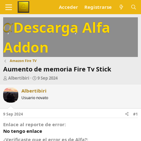
Acceder
Registrarse
Descarga Alfa
Addon
Amazon Fire TV
Aumento de memoria Fire Tv Stick
A
F
Albertibiri
9 Sep 2024
u
e
t
c
Albertibiri
o
h
Usuario novato
r
a
d
e
9 Sep 2024
#1
i
n
Enlace al reporte de error
i
No tengo enlace
c
¿Verificaste que el error es de Alfa?
i